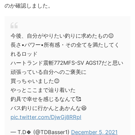
のか確認しました。
今後、自分がやりたい釣りに求めたもの😌
長さ•パワー•所有感・その全てを満たしてく
れるロッド
ハートランド震斬772MFS-SV AGS17だと思い
頑張っている自分へのご褒美に
買っちゃいました😊
やっとここまで辿り着いた
釣具で幸せを感じるなんて🥰
バス釣りに行かんとあかんな😆
pic.twitter.com/DjwGj8RRpI
— T.D🍀 (@TDBasser1)
December 5, 2021