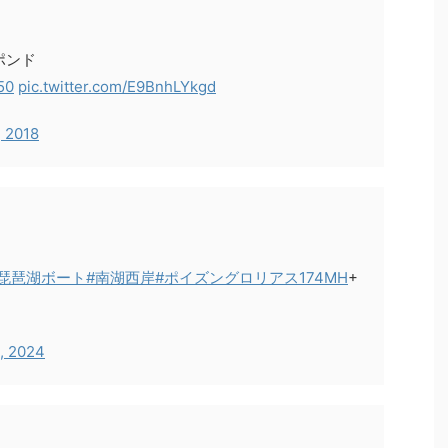
ポンド
50
pic.twitter.com/E9BnhLYkgd
, 2018
#琵琶湖ボート
#南湖西岸
#ポイズングロリアス174MH
+
2, 2024