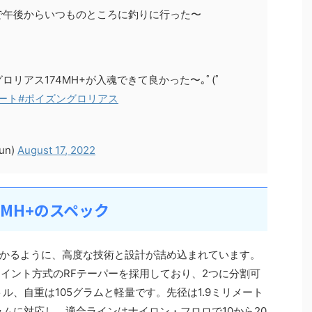
で午後からいつものところに釣りに行った〜
リアス174MH+が入魂できて良かった〜｡ﾟ(ﾟ
ート
#ポイズングロリアス
un)
August 17, 2022
MH+のスペック
かるように、高度な技術と設計が詰め込まれています。
ョイント方式のRFテーパーを採用しており、2つに分割可
トル、自重は105グラムと軽量です。先径は1.9ミリメート
ラムに対応し、適合ラインはナイロン・フロロで10から20