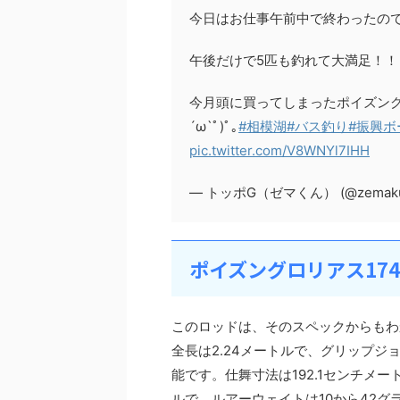
今日はお仕事午前中で終わったの
午後だけで5匹も釣れて大満足！！
今月頭に買ってしまったポイズングロ
´ω`ﾟ)ﾟ｡
#相模湖
#バス釣り
#振興ボ
pic.twitter.com/V8WNYl7IHH
— トッポG（ゼマくん） (@zemak
ポイズングロリアス174
このロッドは、そのスペックからもわ
全長は2.24メートルで、グリップジ
能です。仕舞寸法は192.1センチメー
ルで、ルアーウェイトは10から42グ