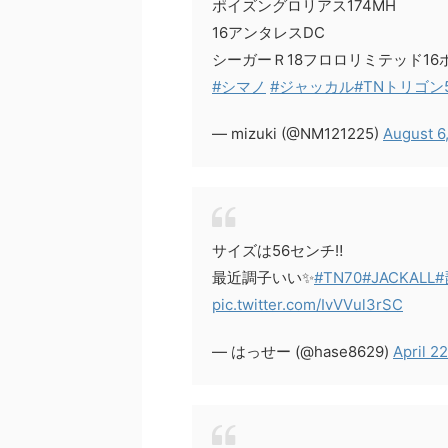
ポイズングロリアス174MH
16アンタレスDC
シーガーＲ18フロロリミテッド16
#シマノ
#ジャッカル
#TNトリゴン
— mizuki (@NM121225)
August 6
サイズは56センチ‼️
最近調子いい✨
#TN70
#JACKALL
pic.twitter.com/IvVVul3rSC
— はっせー (@hase8629)
April 2