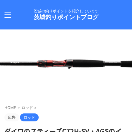
茨城の釣りポイントを紹介しています
茨城釣りポイントブログ
HOME
>
ロッド
>
広告
ロッド
ダイワのスティーズC72H-SV・AGSのイ