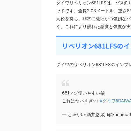
ダイワリベリオン681LFSは、バス
ッドです。全長2.03メートル、重さ8
元径を持ち、非常に繊細かつ強靭なパ
く、これにより優れた感度と強度が実
リベリオン681LFSの
ダイワのリベリオン681LFSのイン
681マジ使いやすい😂
これはヤバすぎ✨✨
#ダイワ
#DAIW
— ちゃかい(酒井悠弥) (@kanamo0