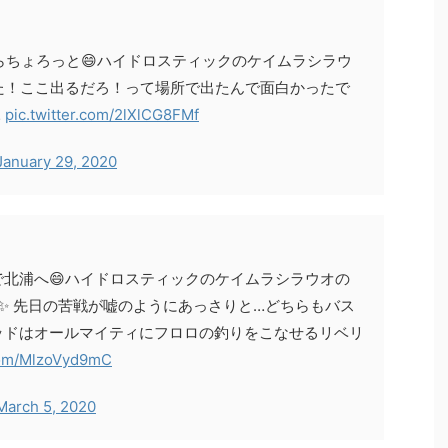
らちょろっと😄ハイドロスティックのケイムラシラウ
した！ここ出るだろ！って場所で出たんで面白かったで
️
pic.twitter.com/2lXlCG8FMf
January 29, 2020
北浦へ😄ハイドロスティックのケイムラシラウオの
した✨ 先日の苦戦が嘘のようにあっさりと…どちらもバス
ッドはオールマイティにフロロの釣りをこなせるリベリ
.com/MlzoVyd9mC
March 5, 2020