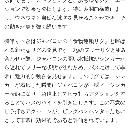
水面で使う、スキッピングと、あらゆるシチュエー
ションで効果を発揮します。特に多関節構造によ
り、ウネウネと自然な泳ぎを見せることができ、そ
の動きが魚を強く誘います。
特筆すべきはジャバロンの「食物連鎖リグ」と呼ば
れる新たなリグの発見です。7gのフリーリグと組み
合わせた際、ジャバロンの高い水抵抗がシンカーか
ら遅れてフリーな状態で沈むため、バスに対して非
常に魅力的な動きを見せます。このリグでは、シン
カーが着底した瞬間にジャバロンが一瞬ノーシンカ
ー状態になり、急停止してヒラ打ちアクションをす
ることでバスのバイトを引き出します。この不意の
ヒラ打ちアクションが、ビッグバスハンターたちに
とって非常に効果的であると評価されています。