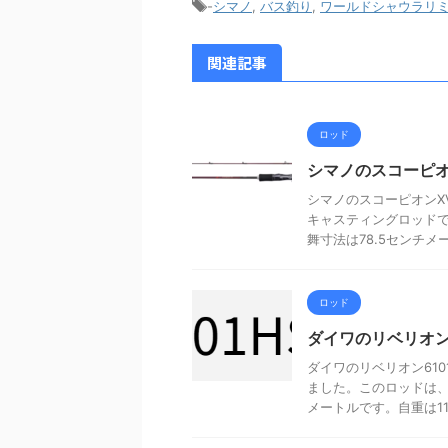
-
シマノ
,
バス釣り
,
ワールドシャウラリ
関連記事
ロッド
シマノのスコーピオン
シマノのスコーピオンXV
キャスティングロッドで
舞寸法は78.5センチメー 
ロッド
ダイワのリベリオン
ダイワのリベリオン610
ました。このロッドは、
メートルです。自重は113 