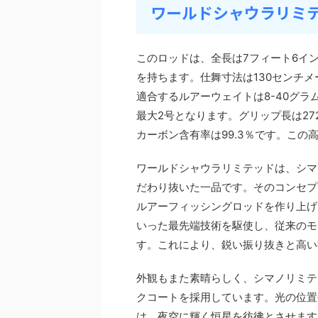
ワールドシャウラリミテッ
このロッドは、全長は7フィート6イン
を持ちます。仕舞寸法は130センチメ
適合するルアーウェイトは8-40グラ
最大2号となります。グリップ長は27
カーボン含有率は99.3％です。この高
ワールドシャウラリミテッドは、シマ
だわり抜いた一品です。そのコンセプ
ルアーフィッシングロッドを作り上げ
いった最先端技術を駆使し、従来のモ
す。これにより、鋭い振り抜きと高い
外観もまた素晴らしく、シマノリミテ
クコートを採用しています。光の位置
は、夜空に輝く恒星を彷彿とさせます