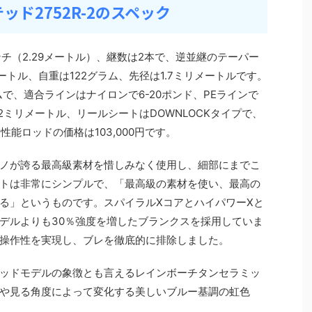
ド2752R-2のスペック
チ（2.29メートル）、継数は2本で、逆並継のテーパー
ートル、自重は122グラム、先径は1.7ミリメートルです。
ムで、適合ラインはナイロンで6-20ポンド、PEラインで
2ミリメートル、リールシートはDOWNLOCKタイプで、
性能ロッドの価格は103,000円です。
ノが誇る最高級素材を惜しみなく使用し、細部にまでこ
トは非常にシンプルで、「最高級の素材を使い、最高の
る」というものです。スパイラルXコアとハイパワーXと
デルよりも30％強度を増したブランクスを採用していま
操作性を実現し、ブレを徹底的に排除しました。
ッドモデルの象徴とも言えるレインボーチタンセラミッ
や見る角度によって変化する美しいブルー基調の虹色
。