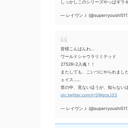
しっかしこのシリーズやっぱギラ
— レイヴンＪ (@superryoushi511
皆様こんばんわ…
ワールドシャウラリミテッド
2752R-2入魂！！
またしても、こいつにやられまし
ェイス……
世の中、見ないほうが、知らない
pic.twitter.com/rrSWgceJ33
— レイヴンＪ (@superryoushi511