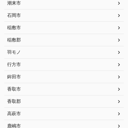
潮来市
石岡市
稲敷市
稲敷郡
羽モノ
行方市
鉾田市
香取市
香取郡
高萩市
鹿嶋市