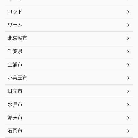
ロッド
ワーム
北茨城市
千葉県
土浦市
小美玉市
日立市
水戸市
潮来市
石岡市