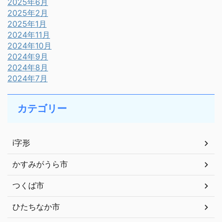
2025年6月
2025年2月
2025年1月
2024年11月
2024年10月
2024年9月
2024年8月
2024年7月
カテゴリー
i字形
かすみがうら市
つくば市
ひたちなか市