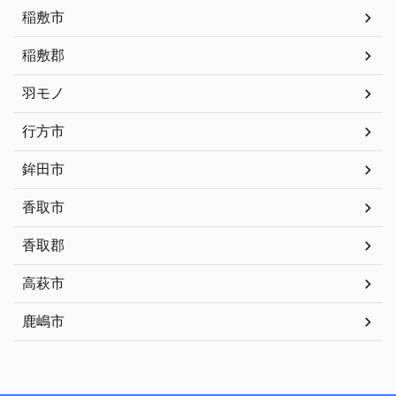
稲敷市
稲敷郡
羽モノ
行方市
鉾田市
香取市
香取郡
高萩市
鹿嶋市