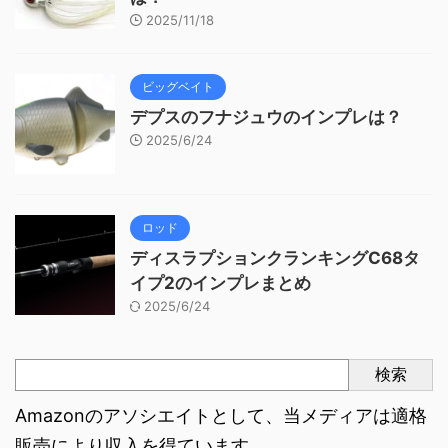
2025/11/18
ビッグベイト
デプスのフナジュウのインプレは？
2025/6/24
ロッド
ディスラプションクランキングC68タ
イプ2のインプレまとめ
2025/6/24
検索
Amazonのアソシエイトとして、当メディアは適格
販売により収入を得ています。