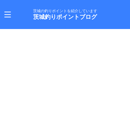
茨城の釣りポイントを紹介しています
茨城釣りポイントブログ