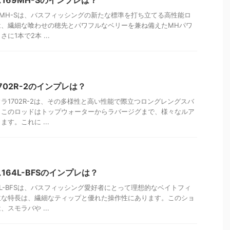
169MH-Sのインプレは？
9MH-Sは、バスフィッシングの新たな標準を打ち立てる高性能ロ
は、繊細な喰わせの穂先とパワフルなベリーを兼ね備えたMHパワ
1本で2本 ...
02R-2のインプレは？
ラ1702R-2は、その多様性と高い性能で際立つロングレングスバ
。このロッドはトップウォーターからラバージグまで、様々なルア
す。これに ...
64L-BFSのインプレは？
4L-BFSは、バスフィッシング愛好者にとって理想的なベイトフィ
主な特長は、繊細なティップと優れた操作性にあります。このショ
スモラバや ...